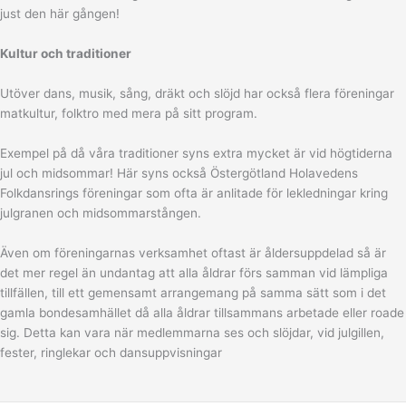
just den här gången!
Kultur och traditioner
Utöver dans, musik, sång, dräkt och slöjd har också flera föreningar
matkultur, folktro med mera på sitt program.
Exempel på då våra traditioner syns extra mycket är vid högtiderna
jul och midsommar! Här syns också Östergötland Holavedens
Folkdansrings föreningar som ofta är anlitade för lekledningar kring
julgranen och midsommarstången.
Även om föreningarnas verksamhet oftast är åldersuppdelad så är
det mer regel än undantag att alla åldrar förs samman vid lämpliga
tillfällen, till ett gemensamt arrangemang på samma sätt som i det
gamla bondesamhället då alla åldrar tillsammans arbetade eller roade
sig. Detta kan vara när medlemmarna ses och slöjdar, vid julgillen,
fester, ringlekar och dansuppvisningar