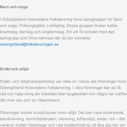
Barn och unga
I Östergötland Holavedens Folkdansring finns dansgrupper för Barn
och unga i Folkungagillet, Linköping. Dessa grupper brukar kallas
knattelag, barnlag och ungdomslag. För att få kontakt med den
barngrupp som finns närmast där du bor kontakta
ostergotland@folkdansringen.se
Dräkt och slöjd
Dräkt- och slöjdverksamheten ser olika ut i nästa alla föreningar inom
Östergötland Holavedens Folkdansring. I våra föreningar kan du få
råd och hjälp kring din folkdräkt eller bygdedräkt och några har träffar
där man ses och syr tillsammans.
Föreningar ordnar också kurser inom slöjd. Det kan vara silversmide,
bandvävning, tenntrådsbroderi, stickning, luffarslöjd, snida i trä – det
varierar mellan föreningar och vad medlemmarna vill lära sig mer om