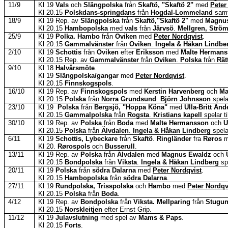
11/9
Kl 19
Vals
och
Slängpolska
från
Skaftö, "Skaftö 2"
med
Peter
Kl 20.15
Polskdans-springdans
från
Hogdal-Lommeland
sam
18/9
Kl 19 Rep. av
Slängpolska
från
Skaftö,"Skaftö
2"
med
Magnu
Kl 20.15
Hambopolska
med
vals
från
Järvsö
.
Mellgren, Strö
25/9
Kl 19
Polka. Hambo
från
Oviken
med
Peter Nordqvist
.
Kl 20.15
Gammalvänster
från
Oviken
.
Ingela & Håkan Lindbe
2/10
Kl 19
Schottis
från
Oviken
efter
Eriksson
med
Malte Herman
Kl 20.15 Rep. av
Gammalvänster
från
Oviken
.
Polska
från
Rät
9/10
Kl 18
Halvårsmöte
.
Kl 19
Slängpolska/gangar
med
Peter Nordqvist
.
Kl 20.15
Finnskogspols
.
16/10
Kl 19
Rep. av
Finnskogspols
med
Kerstin
Harvenberg
och
Ma
Kl 20.15
Polska
från
Norra Grundsund
.
Björn Johnsson
spelar
23/10
Kl
19
Polska
från
Bergsjö, "Hoppa
Köna
"
med
Ulla-Britt An
Kl 20.15
Gammalpolska
från
Rogsta
.
Kristians kapell
spelar ti
30/10
Kl 19 Rep. av
Polska
från
Boda
med
Malte Hermansson
och
U
Kl 20.15
Polska
från
Älvdalen
.
Ingela & Håkan Lindberg
spelar
6/11
Kl 19
Schottis, Lybeckare
från
Skaftö
.
Ringländer
fra
Røros
Kl 20.
Rørospols
och
Busserull
.
13/11
Kl 19 Rep. av
Polska
från
Älvdalen
med
Magnus
Ewaldz
och
Kl 20.15
Bondpolska
från
Viksta
.
Ingela & Håkan Lindberg
spe
20/11
Kl 19
Polska
från
södra Dalarna
med
Peter Nordqvist
.
Kl 20.15
Hambopolska
från
södra Dalarna
.
27/11
Kl 19
Rundpolska, Trisspolska
och
Hambo
med
Peter Nordqv
Kl 20.15
Polska
från
Boda
.
4/12
Kl 19
Rep. av
Bondpolska
från
Viksta
.
Mellparing
från
Stugu
Kl 20.15
Norskleitjen
efter Ernst Grip.
11/12
Kl 19
Julavslutning
med spel av
Mams
&
Paps
.
Kl 20.15
Forts
.