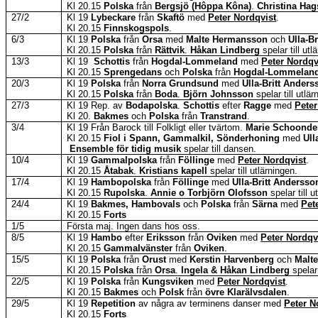
Kl 20.15
Polska
från
Bergsjö (
Hôppa
Kôna
)
.
Christina Ha
27/2
Kl 19
Lybeckare
från
Skaftö
med
Peter Nordqvist
.
Kl 20.15
Finnskogspols
.
6/3
Kl 19
Polska
från
Orsa
med
Malte Hermansson
och
Ulla-B
Kl 20.15
Polska
från
Rättvik
.
Håkan Lindberg
spelar till utl
13/3
Kl
19
Schottis
från
Hogdal-Lommeland
med
Peter Nordqv
Kl 20.15
Sprengedans
och
Polska
från
Hogdal-Lommelan
20/3
Kl 19
Polska
från
Norra Grundsund
med
Ulla-Britt Anders
Kl 20.15
Polska
från
Boda
.
Björn Johnsson
spelar till utlär
27/3
Kl 19 Rep. av
Bodapolska
.
Schottis
efter
Ragge
med
Peter
Kl 20.
Bakmes
och
Polska
från
Transtrand
.
3/4
Kl 19 Från Barock till Folkligt eller tvärtom
.
Marie
Schoonde
Kl 20.15
Fiol i Spann, Gammalkil,
Sönderhoning
med
Ull
Ensemble för tidig musik
spelar till dansen.
10/4
Kl 19
Gammalpolska
från
Föllinge
med
Peter Nordqvist
.
Kl 20.15
Åtabak
.
Kristians kapell
spelar till utlärningen.
17/4
Kl 19
Hambopolska
från
Föllinge
med
Ulla-Britt Andersso
Kl 20.15
Rupolska
.
Annie o Torbjörn Olofsson
spelar till u
24/4
Kl 19
Bakmes
, Hambovals
och
Polska
från
Särna
med
Pet
Kl 20.15
Forts
1/5
Första maj. Ingen dans hos oss.
8/5
Kl 19
Hambo
efter
Eriksson
från
Oviken
med
Peter Nordqv
Kl 20.15
Gammalvänster
från
Oviken
.
15/5
Kl 19
Polska
från
Orust
med
Kerstin
Harvenberg
och
Malt
Kl 20.15
Polska
från
Orsa
.
Ingela & Håkan Lindberg
spelar 
22/5
Kl 19
Polska
från
Kungsviken
med
Peter Nordqvist
.
Kl 20.15
Bakmes
och
Polsk
från
övre
Klarälvsdalen
.
29/5
Kl 19
Repetition
av några av terminens danser
med
Peter N
Kl 20.15
Forts