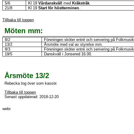
5/6
Kl 19
Vårdanskväll
med
Kråkstråk
.
21/8
Kl 19
Start för höstterminen
.
Tillbaka till toppen
Möten mm:
8/2
Föreningen sköter entré och servering på Folkmusik
13/2
Årsmöte med val av styrelse mm.
8/3
Föreningen sköter entré och servering på Folkmusik
19/5
Danskväll i Jonsered 16.00.
Års
möte 13/2
Rebecka tog över som kassör.
Tillbaka till toppen
Senast uppdaterad: 2018-12-20