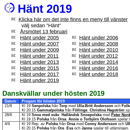
Hänt 2019
Klicka här om det inte finns en meny till vänster
välj sedan ”Hänt”
Årsmötet 13 februari
Hänt under 2005
.
Hänt under 2006
Hänt under 2007
Hänt under 2008
Hänt under 2009
Hänt under 2010
Hänt under 2011
Hänt under 2012
Hänt under 2013
Hänt under 2014
Hänt under 2015
Hänt under 2016
Hänt under 2017
Hänt under 2018
Hänt under 2019
Danskvällar under hösten 2019
Datum
Progam
för hösten 2019
21/8
Kl 19
Senpolska
från
Torp
med
Ulla-Britt Andersson
och
Folk
Kl 20.15
Gammalpolska
från
Föllinge
.
Christina Hagström
spe
28/8
Kl 19
Snoa med sväv
.
Halländsk
Snoepolska
med
Peter Nord
Kl 19.15
Polska
från
Orsa
.
Annie o Torbjörn Olofsson
spelar t
4/9
Kl 19
Rep. av
Polska
från
Orsa
med
Conny Andersson
och
Ul
Kl 20.15
Polska
från
Ore
.
Eva
och
Janne
spelar till utlärningen.