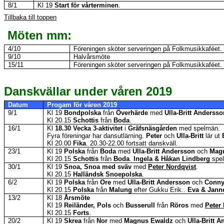
8/1
Kl 19
Start för vårterminen
.
Tillbaka till toppen
Möten mm:
4/10
Föreningen sköter serveringen på Folkmusikkaféet.
9/10
Halvårsmöte
15/11
Föreningen sköter serveringen på Folkmusikkaféet.
Danskvällar under våren 2019
Datum
Progam
för våren 2019
9/1
Kl 19
Bondpolska
från
Överhärde
med
Ulla-Britt Andersso
Kl 20.15
Schottis
från
Boda
.
16/1
Kl
18.30
Vecka 3-aktivitet
i
Gräfsnäsgården
med spelmän.
Fyra föreningar har dansutlärning.
Peter
och
Ulla-Britt
lär ut
Kl 20.00
Fika
.
20.30-22.00
fortsatt danskväll.
23/1
Kl 19
Polska
från
Boda
med
Ulla-Britt Andersson
och
Mag
Kl 20.15
Schottis
från
Boda
.
Ingela & Håkan Lindberg
spela
30/1
Kl 19
Snoa, Snoa med sväv
med
Peter Nordqvist
.
Kl 20.15
Halländsk
Snoepolska
.
6/2
Kl 19
Polska
från
Ore
med
Ulla-Britt Andersson
och
Conny
Kl 20.15
Polska
från
Malung
efter
Gukku
Erik
..
Eva & Jann
13/2
Kl 18
Årsmöte
Kl 19
Reiländer
, Pols
och
Busserull
från
Röros
med
Peter
Kl 20.15
Forts
.
20/2
Kl 19
Skrea
från
Nor
med
Magnus
Ewaldz
och
Ulla-Britt 