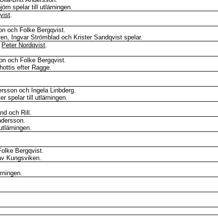
rn spelar till utlärningen.
vist
.
on och Folke Bergqvist.
en, Ingvar Strömblad och Krister Sandqvist spelar.
d
Peter Nordqvist
.
on och Folke Bergqvist.
ottis efter Ragge.
ersson och Ingela
Linbderg
.
r spelar till utlärningen.
and
och
Rill
.
ndersson.
utlärningen.
olke Bergqvist.
 av Kungsviken.
ärningen.