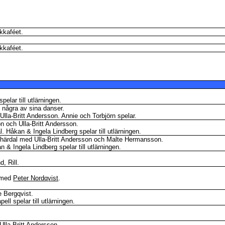
kkaféet.
kkaféet.
elar till utlärningen.
t några av sina danser.
Ulla-Britt Andersson.
Annie och Torbjörn spelar.
 och Ulla-Britt Andersson.
l
.
Håkan & Ingela Lindberg spelar till utlärningen.
lhärdal
med Ulla-Britt Andersson och Malte Hermansson.
 & Ingela Lindberg spelar till utlärningen.
nd
,
Rill
.
med
Peter Nordqvist
.
 Bergqvist.
ell spelar till utlärningen.
lla-Britt Andersson.