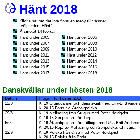
Hänt 2018
Klicka här om det inte finns en meny till vänster
välj sedan ”Hänt”
Årsmötet 14 februari
Hänt under 2005
.
Hänt under 2006
Hänt under
2007
Hänt under 2008
Hänt under
2009
Hänt under 2010
Hänt under
2011
Hänt under 2012
Hänt under 2013
Hänt under 2014
Hänt under 2015
Hänt under 2016
Hänt under
2017
Hänt under 2018
Danskvällar under hösten 2018
Datum
Progam
för hösten 2018
22/8
Kl
19 Grunddanser och dansteknik med Ulla-Britt Ander
Kl
20.15 Forts ev.
Åtabakpolska
.
29/8
Kl
19
Mellparing
från
Stugun
med
Peter Nordqvist
.
Kl
19.15
Senpolska
från Torp.
5/9
Kl
19
Åtabakpolska
från
Föllinge
med Ulla-Britt Anderss
Kl
20.15 Rep. av
Mellparing
och
Senpolska
.
Christina Ha
12/9
Kl
19 Polska från Orsa med
Peter Nordqvist
.
Kl
20.15 Polska från Boda.