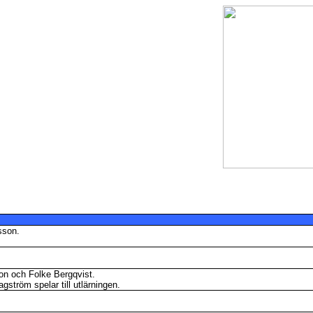
sson.
on och Folke Bergqvist.
gström spelar till utlärningen.