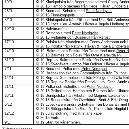
19/9
Kl
19 Klackpolska från Ångermanland med Conny Anders
Kl
20.15 Hambo o
bakmes
från Hede.
Håkan Lindberg spe
26/9
Kl
19
Snoa
och Schottis med
Peter Nordqvist
.
Kl
20.15
Finnskogspols
.
3/10
Kl
19
Shlakapolska
från
Föllinge
med Ulla-Britt Anderss
Kl
20.15 Hyfs + ev.
Åtabak
.
Håkan & Ingela Lindberg spel
10/10
Kl
18 Halvårsmöte.
Kl
19
Rørospols
med
Peter Nordqvist
.
Kl
20.15
Reiländer
och
Busserull
från
Røros
.
17/10
Kl
19 Polska från Älvdalen med Conny Andersson och Ul
Kl
20.15 Polska från Rättvik.
Håkan & Ingela Lindberg spe
24/10
Kl
19
Bakmes
och Polska från Transtrand med
Peter N
Kl
20.15
Bakmes
och Polsk från Övre Klarälvdalen.
31/10
Kl
19 Rep. av
Bakmes
och Polsk från Övre Klarälvdale
Kl
20.15
Svedåkers
Hambo från Oviken.
Håkan & Ingela 
7/11
Kl
19
Snoa
och Polka med
Peter Nordqvist
.
Kl
20.
Åtabakspolska
och
Gammalpolska
från
Föllinge
.
14/11
Kl
19 Rep. av
Gammalpolska
från
Föllinge
med Ulla-Brit
Kl
20.15 Rep. av Polska från Rättvik + ev. Orsa.
Annie o
21/11
Kl
19 Polka och Schottis med
Peter Nordqvist
.
Kl
20.15
Polkettering
, Hambo och
Bakmes
från
Lillhärda
28/11
Kl
19 Bondpolska från
Viksta
med Magnus
Ewaldz
och U
Kl
20.15 Bondpolska från
Överhärde
.
Berit & Erik Olrog 
5/12
Kl
19 Lybeckare o andra
Schottisar
från Bohuslän med
Kl
20.15 Slängpolska från
Skaftö ,
Polska från
Hogdal-
12/12
Kl
19
Julavlslutning
med Kristians kapell.
Kl
20.15 Forts.
9/1
Kl
19 Start för vårterminen.