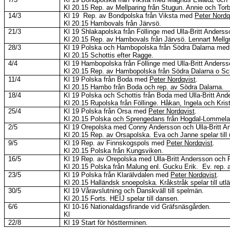
Kl
20.15 Rep. av
Mellparing
från
Stugun
.
Annie och Torbjö
14/3
Kl
19
Rep. av Bondpolska från
Viksta
med
Peter Nordq
Kl
20.15 Hambovals från Järvsö.
21/3
Kl
19
Shlakapolska
från
Föllinge
med Ulla-Britt Anderss
Kl
20.15 Rep. av Hambovals från Järvsö.
Lennart Mellgr
28/3
Kl
19 Polska och Hambopolska från Södra Dalarna me
Kl
20.15 Schottis efter Ragge.
4/4
Kl
19 Hambopolska från
Föllinge
med Ulla-Britt Anderss
Kl
20.15 Rep. av Hambopolska från Södra Dalarna o Sch
11/4
Kl
19 Polska från Boda med
Peter Nordqvist
.
Kl
20.15 Hambo från Boda och rep. av Södra Dalarna.
18/4
Kl
19 Polska och Schottis från Boda med Ulla-Britt And
Kl
20.15 Rupolska från
Föllinge
. Håkan, Ingela och Kriste
25/4
Kl
19 Polska från Orsa med
Peter Nordqvist
.
Kl
20.15 Polska och
Sprengedans
från
Hogdal-Lommel
2/5
Kl
19 Orepolska med Conny Andersson och Ulla-Britt A
Kl
20.15 Rep. av Orsapolska.
Eva och Janne spelar till 
9/5
Kl
19 Rep. av
Finnskogspols
med
Peter Nordqvist
.
Kl
20.15 Polska från Kungsviken.
16/5
Kl
19 Rep. av Orepolska med Ulla-Britt Andersson och F
Kl
20.15 Polska från Malung enl.
Gucku
Erik.
Ev. rep.
23/5
Kl
19 Polska från Klarälvdalen med
Peter Nordqvist
.
Kl
20.15 Halländsk
snoepolska
.
Kråkstråk spelar till utl
30/5
Kl
19 Våravslutning och Danskväll till spelmän.
Kl
20.15 Forts.
HEIJ
spelar till dansen.
6/6
Kl
10-16 Nationaldagsfirande vid Gräfsnäsgården.
Kl
22/8
Kl
19 Start för höstterminen.